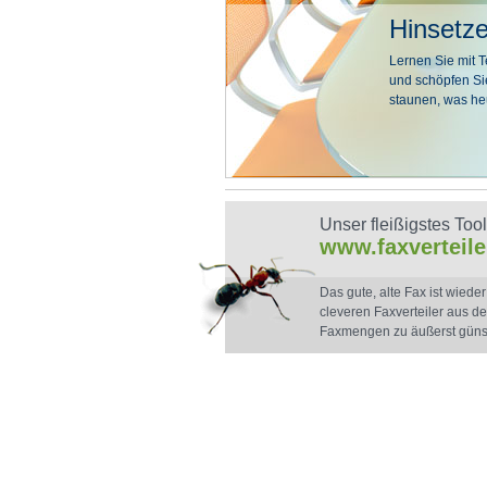
Hinsetz
Lernen Sie mit 
und schöpfen Sie
staunen, was heu
Unser fleißigstes Tool
www.faxverteil
Das gute, alte Fax ist wiede
cleveren Faxverteiler aus 
Faxmengen zu äußerst güns