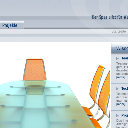
Startseite
Wisse
Tea
Teamnet 
geht, E
datenban
unterstü
[mehr]
Tec
Teamnet 
der durc
Internet
[mehr]
Pro
Das Inte
Anzeige
heute zu