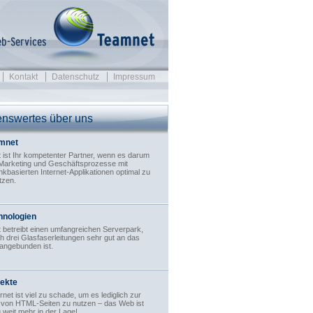
Kontakt
Datenschutz
Impressum
nswertes über uns
mnet
ist Ihr kompetenter Partner, wenn es darum
-Marketing und Geschäftsprozesse mit
kbasierten Internet-Applikationen optimal zu
tzen.
hnologien
betreibt einen umfangreichen Serverpark,
h drei Glasfaserleitungen sehr gut an das
 angebunden ist.
jekte
rnet ist viel zu schade, um es lediglich zur
 von HTML-Seiten zu nutzen – das Web ist
 weit mehr in der Lage!