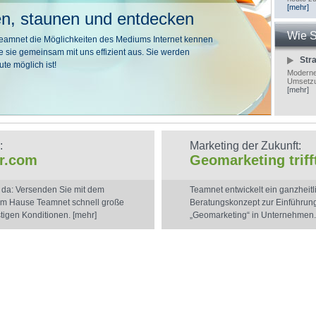
[mehr]
en, staunen und entdecken
Wie S
Teamnet die Möglichkeiten des Mediums Internet kennen
 sie gemeinsam mit uns effizient aus. Sie werden
Stra
te möglich ist!
Moderne
Umsetzun
[mehr]
:
Marketing der Zukunft:
er.com
Geomarketing triff
r da: Versenden Sie mit dem
Teamnet entwickelt ein ganzheitl
dem Hause Teamnet schnell große
Beratungskonzept zur Einführu
tigen Konditionen.
[mehr]
„Geomarketing“ in Unternehmen